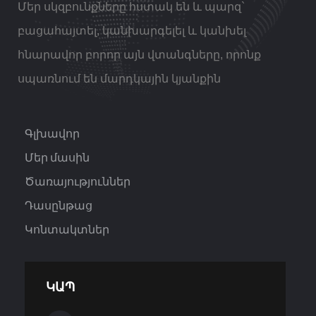
Մեր սկզբունքները հստակ են և պարզ`
բացահայտել, կանխարգելել և կանխել
հնարավոր բորոր այն վտանգները, որոնք
սպառնում են մարդկային կյանքին
Գլխավոր
Մեր մասին
Ծառայություններ
Դասընթաց
Կոնտակտներ
ԿԱՊ